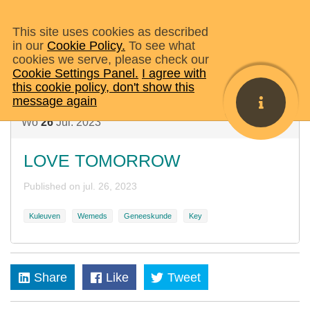
This site uses cookies as described
in our
Cookie Policy.
To see what
cookies we serve, please check our
Where I Am
Home
Evenementen
LOVE TOMORROW
Cookie Settings Panel.
I agree with
this cookie policy, don't show this
message again
Wo
26
Jul.
2023
26
jul.
LOVE TOMORROW
2023
22:00:00
Published on
jul. 26, 2023
Kuleuven
Wemeds
Geneeskunde
Key
Share
Like
Tweet