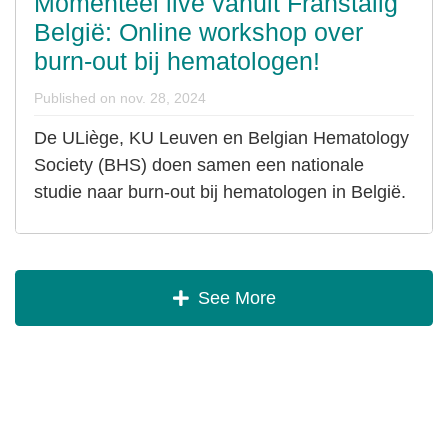
Momenteel live vanuit Franstalig
2024
21:00:00
België: Online workshop over
burn-out bij hematologen!
Published on
nov. 28, 2024
De ULiège, KU Leuven en Belgian Hematology
Society (BHS) doen samen een nationale
studie naar burn-out bij hematologen in België.
See More