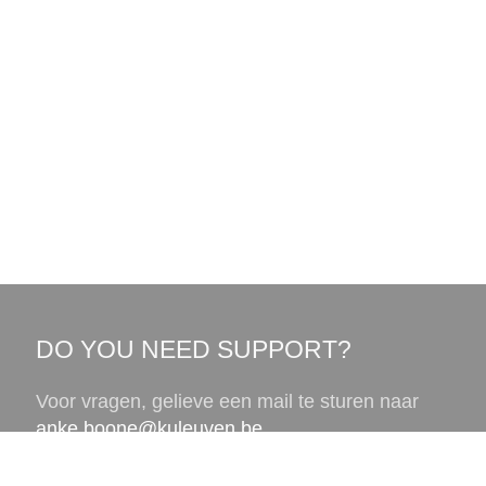
DO YOU NEED SUPPORT?
Voor vragen, gelieve een mail te sturen naar
anke.boone@kuleuven.be
.
Facebook
Instagram